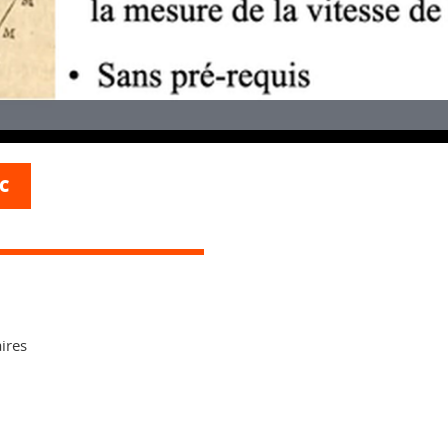
TC
ires