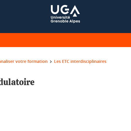
naliser votre formation
Les ETC interdisciplinaires
dulatoire