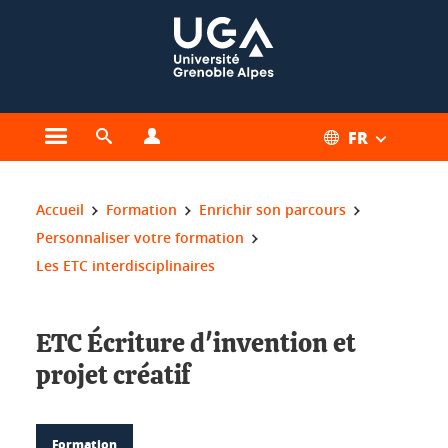
Gestion des cookies
FR
Ouvrir le menu principal
Ouvrir le moteur de recherche
Ouvrir le menu Profils
Vous êtes ici :
Accueil
Formation
Enrichir son parcours
Personnaliser votre formation
Les ETC interdisciplinaires
ETC Écriture d'invention et
projet créatif
Formation