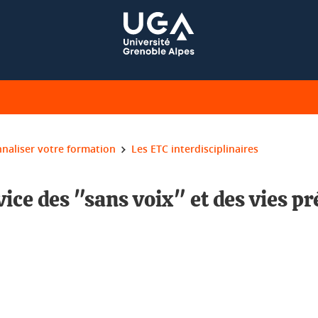
naliser votre formation
Les ETC interdisciplinaires
vice des "sans voix" et des vies pr