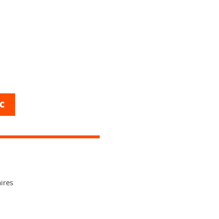
TC
ires