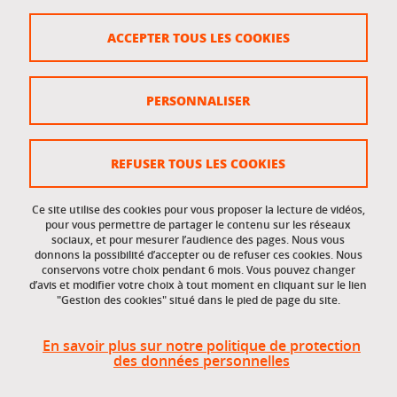
Crédits
ACCEPTER TOUS LES COOKIES
Plan du site
Politique des cookies
PERSONNALISER
Gestion des cookies
Accessibilité : non conforme
REFUSER TOUS LES COOKIES
Ce site utilise des cookies pour vous proposer la lecture de vidéos,
Accès réservés
pour vous permettre de partager le contenu sur les réseaux
sociaux, et pour mesurer l’audience des pages. Nous vous
donnons la possibilité d’accepter ou de refuser ces cookies. Nous
Intranet des étudiants et des personnels
conservons votre choix pendant 6 mois. Vous pouvez changer
d’avis et modifier votre choix à tout moment en cliquant sur le lien
"Gestion des cookies" situé dans le pied de page du site.
En savoir plus sur notre politique de protection
des données personnelles