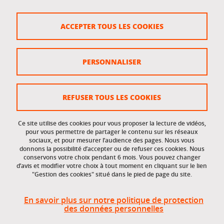
Crédits
ACCEPTER TOUS LES COOKIES
Plan du site
Politique des cookies
PERSONNALISER
Gestion des cookies
Accessibilité : non conforme
REFUSER TOUS LES COOKIES
Ce site utilise des cookies pour vous proposer la lecture de vidéos,
Accès réservés
pour vous permettre de partager le contenu sur les réseaux
sociaux, et pour mesurer l’audience des pages. Nous vous
donnons la possibilité d’accepter ou de refuser ces cookies. Nous
Intranet des étudiants et des personnels
conservons votre choix pendant 6 mois. Vous pouvez changer
d’avis et modifier votre choix à tout moment en cliquant sur le lien
"Gestion des cookies" situé dans le pied de page du site.
En savoir plus sur notre politique de protection
des données personnelles