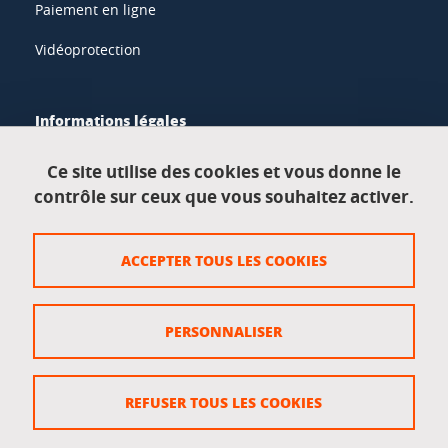
Paiement en ligne
Vidéoprotection
Informations légales
Mentions légales
Ce site utilise des cookies et vous donne le
contrôle sur ceux que vous souhaitez activer.
Données personnelles
Crédits
ACCEPTER TOUS LES COOKIES
Plan du site
Politique des cookies
PERSONNALISER
Gestion des cookies
Accessibilité : non conforme
REFUSER TOUS LES COOKIES