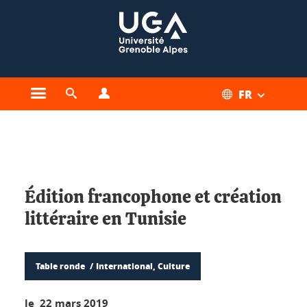
Gestion des cookies
FR
Ouvrir le menu principal
Ouvrir le moteur de recherche
Ouvrir le menu Profils
Vous êtes ici :
Édition francophone et création
littéraire en Tunisie
Table ronde
International, Culture
le 22 mars 2019