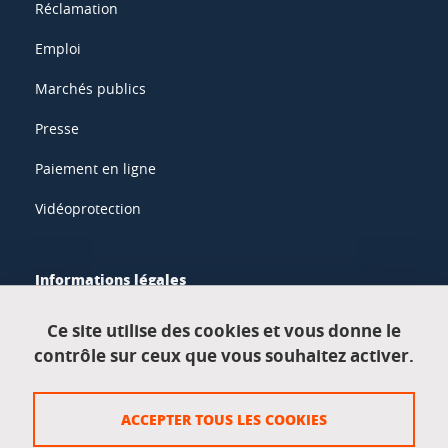
Réclamation
Emploi
Marchés publics
Presse
Paiement en ligne
Vidéoprotection
Informations légales
Mentions légales
Ce site utilise des cookies et vous donne le
contrôle sur ceux que vous souhaitez activer.
Données personnelles
Crédits
ACCEPTER TOUS LES COOKIES
Plan du site