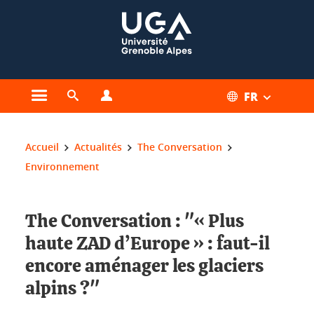
Gestion des cookies
FR
Ouvrir le menu principal
Ouvrir le moteur de recherche
Ouvrir le menu Profils
Vous êtes ici :
Accueil
Actualités
The Conversation
Environnement
The Conversation : "« Plus
haute ZAD d’Europe » : faut-il
encore aménager les glaciers
alpins ?"