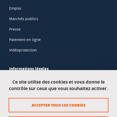
Emploi
Marchés publics
Presse
Paiement en ligne
Vidéoprotection
Informations légales
Mentions légales
Ce site utilise des cookies et vous donne le
contrôle sur ceux que vous souhaitez activer.
Données personnelles
Crédits
ACCEPTER TOUS LES COOKIES
Plan du site