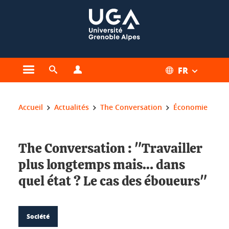
Gestion des cookies
FR
Ouvrir le menu principal
Ouvrir le moteur de recherche
Ouvrir le menu Profils
Vous êtes ici :
Accueil
Actualités
The Conversation
Économie
The Conversation : "Travailler
plus longtemps mais… dans
quel état ? Le cas des éboueurs"
Société