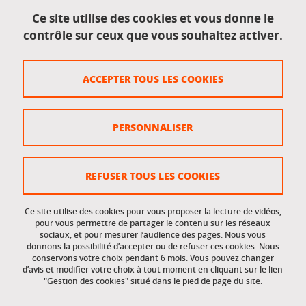
Mentions légales
Ce site utilise des cookies et vous donne le
contrôle sur ceux que vous souhaitez activer.
Données personnelles
Crédits
ACCEPTER TOUS LES COOKIES
Plan du site
Politique des cookies
PERSONNALISER
Gestion des cookies
Accessibilité : non conforme
REFUSER TOUS LES COOKIES
Ce site utilise des cookies pour vous proposer la lecture de vidéos,
Accès réservés
pour vous permettre de partager le contenu sur les réseaux
sociaux, et pour mesurer l’audience des pages. Nous vous
donnons la possibilité d’accepter ou de refuser ces cookies. Nous
Intranet des étudiants et des personnels
conservons votre choix pendant 6 mois. Vous pouvez changer
d’avis et modifier votre choix à tout moment en cliquant sur le lien
"Gestion des cookies" situé dans le pied de page du site.