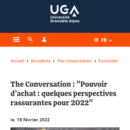
Gestion des cookies
FR
Ouvrir le menu principal
Ouvrir le moteur de recherche
Ouvrir le menu Profils
Vous êtes ici :
Accueil
Actualités
The Conversation
Économie
The Conversation : "Pouvoir
d’achat : quelques perspectives
rassurantes pour 2022"
le 18 février 2022