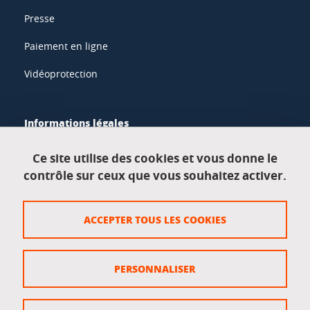
Presse
Paiement en ligne
Vidéoprotection
Informations légales
Mentions légales
Ce site utilise des cookies et vous donne le
contrôle sur ceux que vous souhaitez activer.
Données personnelles
Crédits
ACCEPTER TOUS LES COOKIES
Plan du site
Politique des cookies
PERSONNALISER
Gestion des cookies