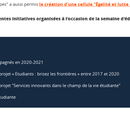
lpes" a aussi permis
la création d'une cellule "Égalité et lutt
entes initiatives organisées à l’occasion de la semaine d'éd
agnés en 2020-2021
projet « Etudiants : brisez les frontières » entre 2017 et 2020
projet "Services innovants dans le champ de la vie étudiante"
étudiante
ook
inkedIn