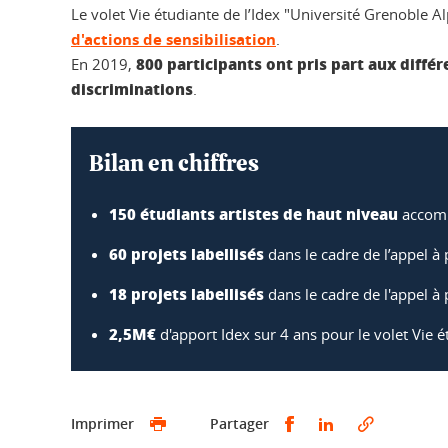
Le volet Vie étudiante de l’Idex "Université Grenoble A
d'actions de sensibilisation
.
800 participants ont pris part aux différ
En 2019,
discriminations
.
Bilan en chiffres
150 étudiants artistes de haut niveau
accomp
60 projets labellisés
dans le cadre de l’appel à 
18 projets labellisés
dans le cadre de l'appel à 
2,5M€
d'apport Idex sur 4 ans pour le volet Vie 
Partager sur Faceb
Partager sur L
Imprimer
Partager