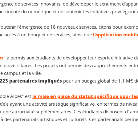
mergence de services innovants, de développer le sentiment d'ap
 pertinente du numérique et de soutenir les initiatives privilégian
outenir l’émergence de 18 nouveaux services, citons pour exemple 
e accés à un bouquet de services, ainsi que
l’application mobil
es"
a permis aux étudiants de développer leur esprit d’initiative da
n universitaires. Les projets ont permis des rapprochements entre
e campus et la ville.
 223 partenaires impliqués
pour un budget global de 1,1 M€ 
noble Alpes" est
la mise en place du statut spécifique pour le
(e)s ayant une activité artistique significative, en termes de nivea
é et une attractivité supplémentaires. Ces étudiants disposent d
es partenariats artistiques et culturels. Ces partenariats permett