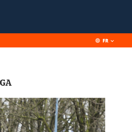
FR
UGA