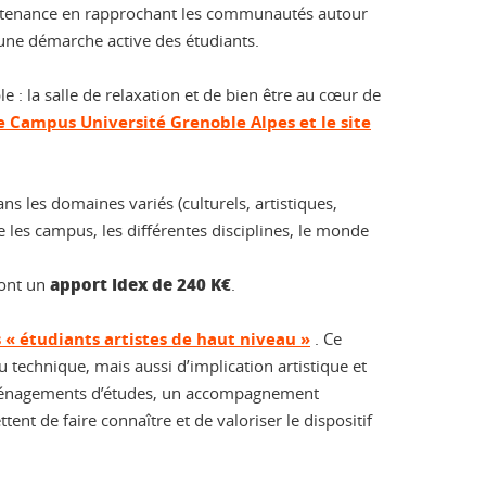
partenance en rapprochant les communautés autour
t une démarche active des étudiants.
: la salle de relaxation et de bien être au cœur de
e Campus Université Grenoble Alpes et le site
ns les domaines variés (culturels, artistiques,
 les campus, les différentes disciplines, le monde
apport Idex de 240 K€
dont un
.
s « étudiants artistes de haut niveau »
. Ce
u technique, mais aussi d’implication artistique et
’ aménagements d’études, un accompagnement
ent de faire connaître et de valoriser le dispositif