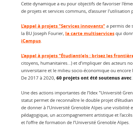
Cette dynamique a eu pour objectifs de favoriser l'é
de projets et services communs, d'assurer l'utilisation
L’appel à projets "Services innovants"
a permis de s
la BU Joseph Fourier,
la carte multiservices
qui donn
iCampus
.
L’appel à projets "Étudiant(e)s : brisez les frontièr
citoyens, humanitaires…) et d’impliquer des acteurs no
universitaire et le milieu socio-économique ou encore l
60 projets ont été soutenus avec
De 2017 à 2020,
Une des actions importantes de l’Idex "Université Gre
statut permet de reconnaître le double projet d’étudiant
de donner à l’Université Grenoble Alpes une visibilit
pédagogique, un accompagnement artistique et l’accès à d
et l’offre de formation de l’Université Grenoble Alpes.