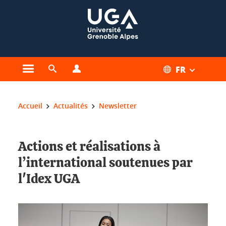
Gestion des cookies
FR
Ouvrir le menu principal
Ouvrir le moteur de recherche
Ouvrir le menu Profils
Vous êtes ici :
Accueil
Actualités
Newsletter
Actions et réalisations à
l’international soutenues par
l'Idex UGA