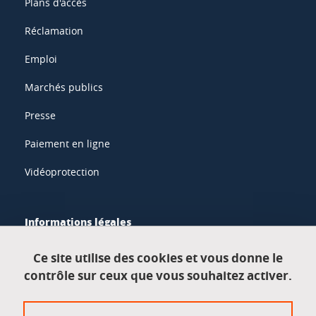
Plans d'accès
Réclamation
Emploi
Marchés publics
Presse
Paiement en ligne
Vidéoprotection
Informations légales
Mentions légales
Ce site utilise des cookies et vous donne le
contrôle sur ceux que vous souhaitez activer.
Données personnelles
Crédits