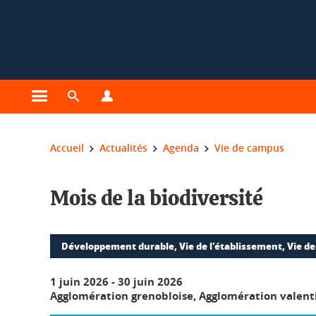
Gestion des cookies
Ouvrir le menu principal
Ouvrir le moteur de recherche
Ouvrir le menu Profils
Vous êtes ici :
Accueil
Actualités
Agenda
Vie de campus
Mois de la biodiversité
Développement durable, Vie de l'établissement, Vie de
1 juin 2026
-
30 juin 2026
Agglomération grenobloise, Agglomération valent