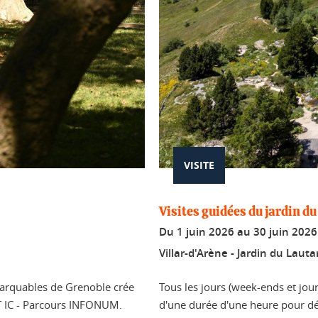
VISITE
Visites guidées du jardin du
Du
1 juin 2026
au
30 juin 2026
Villar-d'Arène - Jardin du Lauta
marquables de Grenoble crée
Tous les jours (week-ends et jour
T IC - Parcours INFONUM.
d'une durée d'une heure pour déc