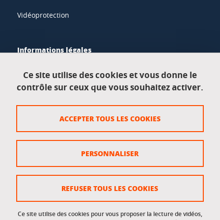
Vidéoprotection
Informations légales
Mentions légales
Ce site utilise des cookies et vous donne le
contrôle sur ceux que vous souhaitez activer.
Données personnelles
Crédits
ACCEPTER TOUS LES COOKIES
Plan du site
Politique des cookies
PERSONNALISER
Gestion des cookies
Accessibilité : non conforme
REFUSER TOUS LES COOKIES
Ce site utilise des cookies pour vous proposer la lecture de vidéos,