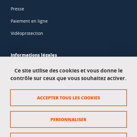
Presse
Paiement en ligne
Vidéoprotection
Informations légales
Mentions légales
Ce site utilise des cookies et vous donne le
contrôle sur ceux que vous souhaitez activer.
Données personnelles
Crédits
ACCEPTER TOUS LES COOKIES
Plan du site
Politique des cookies
PERSONNALISER
Gestion des cookies