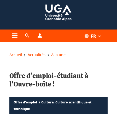
Gestion des cookies
FR
Ouvrir le menu principal
Ouvrir le moteur de recherche
Ouvrir le menu Profils
Vous êtes ici :
Accueil
Actualités
À la une
Offre d'emploi-étudiant à
l'Ouvre-boîte !
Offre d'emploi
Culture, Culture scientifique et
technique