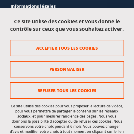
Informations légales
Mentions légales
Ce site utilise des cookies et vous donne le
contrôle sur ceux que vous souhaitez activer.
Données personnelles
Crédits
ACCEPTER TOUS LES COOKIES
Plan du site
Politique des cookies
PERSONNALISER
Gestion des cookies
Accessibilité : non conforme
REFUSER TOUS LES COOKIES
Ce site utilise des cookies pour vous proposer la lecture de vidéos,
Accès réservés
pour vous permettre de partager le contenu sur les réseaux
sociaux, et pour mesurer l’audience des pages. Nous vous
donnons la possibilité d’accepter ou de refuser ces cookies. Nous
Intranet des étudiants et des personnels
conservons votre choix pendant 6 mois. Vous pouvez changer
d’avis et modifier votre choix à tout moment en cliquant sur le lien