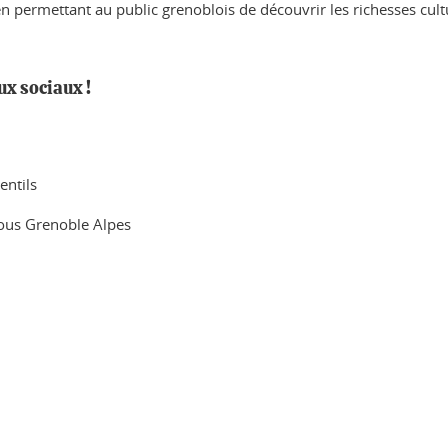
en permettant au public grenoblois de découvrir les richesses cultu
ux sociaux !
entils
rous Grenoble Alpes
ook
inkedIn