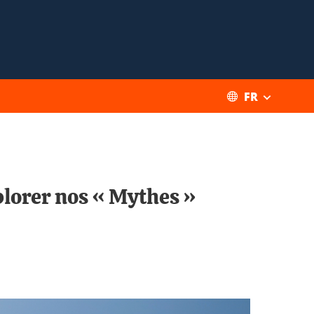
FR
plorer nos « Mythes »