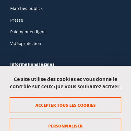
Marchés publics
Presse
Paiement en ligne
Vidéoprotection
Informations légales
Mentions légales
Ce site utilise des cookies et vous donne le
contrôle sur ceux que vous souhaitez activer.
Données personnelles
Crédits
ACCEPTER TOUS LES COOKIES
Plan du site
Politique des cookies
PERSONNALISER