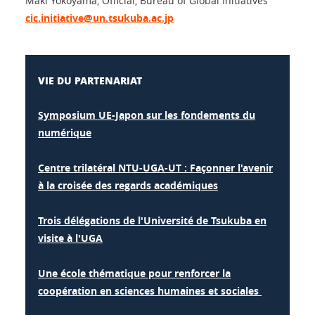
Maki Yokoyama, Official, Bureau of Global Initiatives
cic.initiative@un.tsukuba.ac.jp
VIE DU PARTENARIAT
Symposium UE-Japon sur les fondements du
numérique
Centre trilatéral NTU-UGA-UT : Façonner l'avenir
à la croisée des regards académiques
Trois délégations de l'Université de Tsukuba en
visite à l'UGA
Une école thématique pour renforcer la
coopération en sciences humaines et sociales