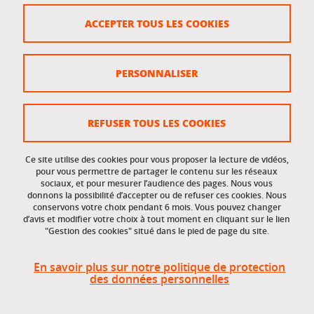
Crédits
ACCEPTER TOUS LES COOKIES
Plan du site
Politique des cookies
PERSONNALISER
Gestion des cookies
Accessibilité : non conforme
REFUSER TOUS LES COOKIES
Ce site utilise des cookies pour vous proposer la lecture de vidéos,
Accès réservés
pour vous permettre de partager le contenu sur les réseaux
sociaux, et pour mesurer l’audience des pages. Nous vous
donnons la possibilité d’accepter ou de refuser ces cookies. Nous
Intranet des étudiants et des personnels
conservons votre choix pendant 6 mois. Vous pouvez changer
d’avis et modifier votre choix à tout moment en cliquant sur le lien
"Gestion des cookies" situé dans le pied de page du site.
En savoir plus sur notre politique de protection
des données personnelles