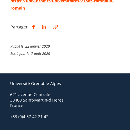
https://univ-droit.fr/universitaires/21585-rambaud-
romain
Partager sur Facebook
Partager sur LinkedIn
Partager
Publié le 22 janvier 2020
Mis à jour le 7 août 2026
Université Grenoble Alpes
621 avenue Centrale
38400 Saint-Martin-d'Hères
France
+33 (0)4 57 42 21 42