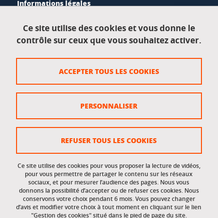
Informations légales
Mentions légales
Ce site utilise des cookies et vous donne le
contrôle sur ceux que vous souhaitez activer.
Données personnelles
Crédits
ACCEPTER TOUS LES COOKIES
Plan du site
Politique des cookies
PERSONNALISER
Gestion des cookies
Accessibilité : non conforme
REFUSER TOUS LES COOKIES
Ce site utilise des cookies pour vous proposer la lecture de vidéos,
Accès réservés
pour vous permettre de partager le contenu sur les réseaux
sociaux, et pour mesurer l’audience des pages. Nous vous
donnons la possibilité d’accepter ou de refuser ces cookies. Nous
Intranet des étudiants et des personnels
conservons votre choix pendant 6 mois. Vous pouvez changer
d’avis et modifier votre choix à tout moment en cliquant sur le lien
"Gestion des cookies" situé dans le pied de page du site.