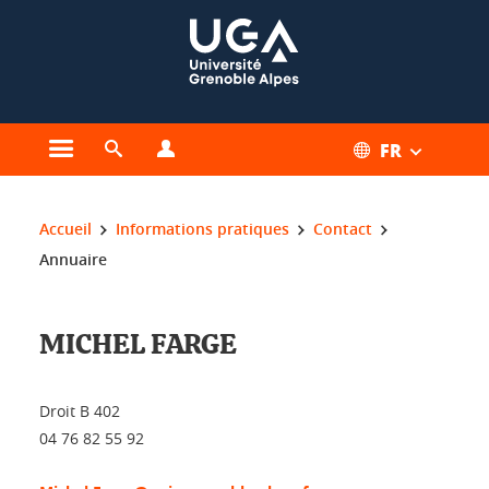
Gestion des cookies
FR
Ouvrir le menu principal
Ouvrir le moteur de recherche
Ouvrir le menu Profils
Vous êtes ici :
Accueil
Informations pratiques
Contact
Annuaire
MICHEL FARGE
Droit B 402
04 76 82 55 92