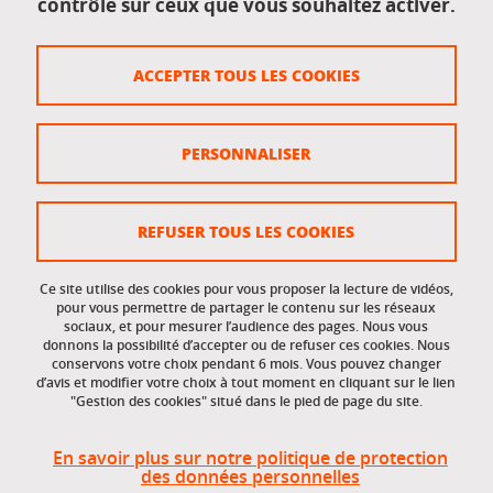
contrôle sur ceux que vous souhaitez activer.
Données personnelles
Crédits
ACCEPTER TOUS LES COOKIES
Plan du site
Politique des cookies
PERSONNALISER
Gestion des cookies
Accessibilité : non conforme
REFUSER TOUS LES COOKIES
Ce site utilise des cookies pour vous proposer la lecture de vidéos,
Accès réservés
pour vous permettre de partager le contenu sur les réseaux
sociaux, et pour mesurer l’audience des pages. Nous vous
donnons la possibilité d’accepter ou de refuser ces cookies. Nous
Intranet des étudiants et des personnels
conservons votre choix pendant 6 mois. Vous pouvez changer
d’avis et modifier votre choix à tout moment en cliquant sur le lien
"Gestion des cookies" situé dans le pied de page du site.
En savoir plus sur notre politique de protection
des données personnelles