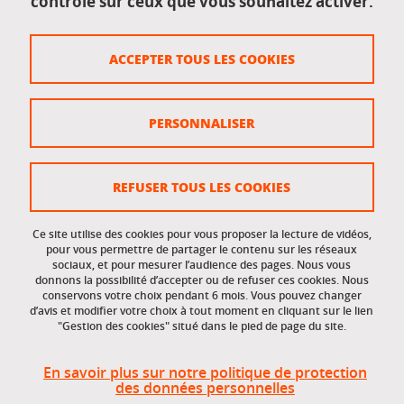
contrôle sur ceux que vous souhaitez activer.
Données personnelles
Crédits
ACCEPTER TOUS LES COOKIES
Plan du site
Politique des cookies
PERSONNALISER
Gestion des cookies
Accessibilité : non conforme
REFUSER TOUS LES COOKIES
Ce site utilise des cookies pour vous proposer la lecture de vidéos,
Accès réservés
pour vous permettre de partager le contenu sur les réseaux
sociaux, et pour mesurer l’audience des pages. Nous vous
donnons la possibilité d’accepter ou de refuser ces cookies. Nous
Intranet des étudiants et des personnels
conservons votre choix pendant 6 mois. Vous pouvez changer
d’avis et modifier votre choix à tout moment en cliquant sur le lien
"Gestion des cookies" situé dans le pied de page du site.
En savoir plus sur notre politique de protection
des données personnelles