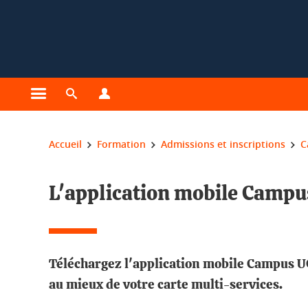
Gestion des cookies
Ouvrir le menu principal
Ouvrir le moteur de recherche
Ouvrir le menu Profils
Vous êtes ici :
Accueil
Formation
Admissions et inscriptions
C
L'application mobile Camp
Téléchargez l'application mobile Campus UG
au mieux de votre carte multi-services.