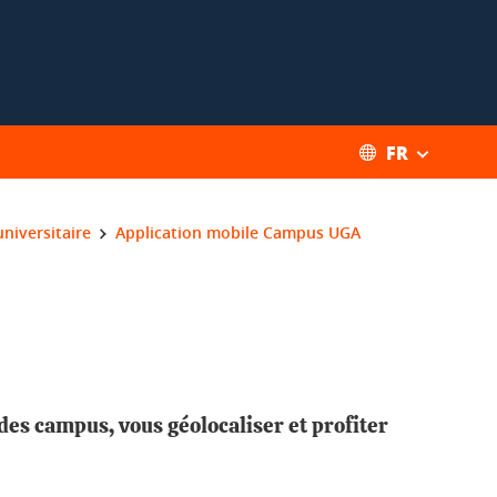
FR
universitaire
Application mobile Campus UGA
es campus, vous géolocaliser et profiter