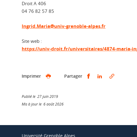
Droit A 406
04 76 82 57 85
Ingrid.Maria@univ-grenoble-alpes.fr
Site web :
https://univ-droit.fr/universitaires/4874-maria-in
Partager sur Faceb
Partager sur L
Imprimer
Partager
Publié le 27 juin 2019
Mis à jour le 6 août 2026
Université Grenoble Alpes