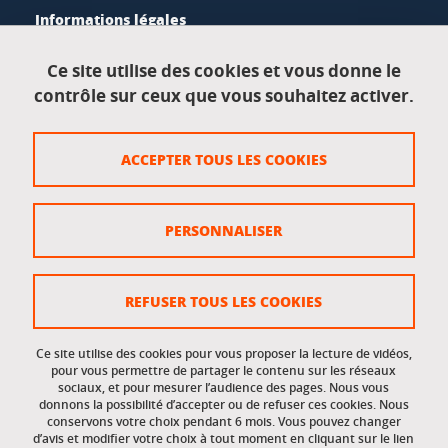
Informations légales
Mentions légales
Ce site utilise des cookies et vous donne le
contrôle sur ceux que vous souhaitez activer.
Données personnelles
Crédits
ACCEPTER TOUS LES COOKIES
Plan du site
Politique des cookies
PERSONNALISER
Gestion des cookies
Accessibilité : non conforme
REFUSER TOUS LES COOKIES
Ce site utilise des cookies pour vous proposer la lecture de vidéos,
Accès réservés
pour vous permettre de partager le contenu sur les réseaux
sociaux, et pour mesurer l’audience des pages. Nous vous
donnons la possibilité d’accepter ou de refuser ces cookies. Nous
Intranet des étudiants et des personnels
conservons votre choix pendant 6 mois. Vous pouvez changer
d’avis et modifier votre choix à tout moment en cliquant sur le lien