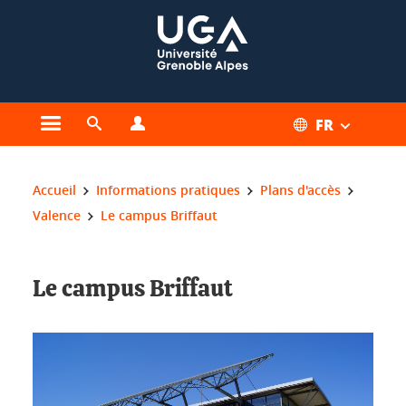
Gestion des cookies
FR
Ouvrir le menu principal
Ouvrir le moteur de recherche
Ouvrir le menu Profils
Vous êtes ici :
Accueil
Informations pratiques
Plans d'accès
Valence
Le campus Briffaut
Le campus Briffaut