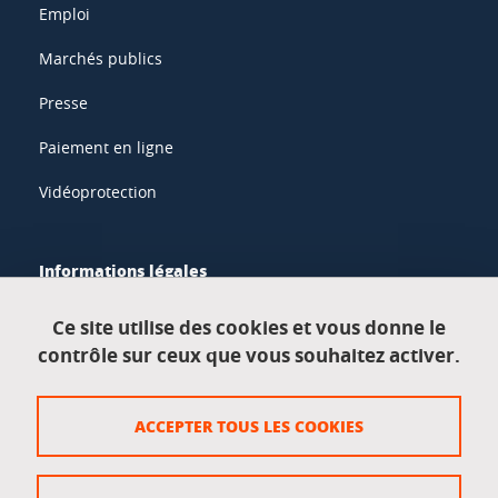
Emploi
Marchés publics
Presse
Paiement en ligne
Vidéoprotection
Informations légales
Mentions légales
Ce site utilise des cookies et vous donne le
contrôle sur ceux que vous souhaitez activer.
Données personnelles
Crédits
ACCEPTER TOUS LES COOKIES
Plan du site
Politique des cookies