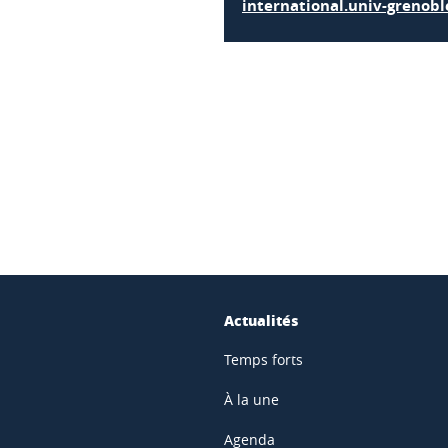
international.univ-grenoble
ook
inkedIn
Actualités
Temps forts
À la une
Agenda