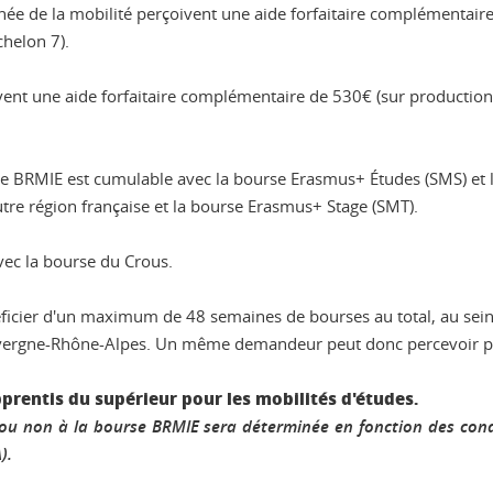
année de la mobilité perçoivent une aide forfaitaire complémentair
chelon 7).
ent une aide forfaitaire complémentaire de 530€ (sur production d
le BRMIE est cumulable avec la bourse Erasmus+ Études (SMS) et la
tre région française et la bourse Erasmus+ Stage (SMT).
ec la bourse du Crous.
icier d'un maximum de 48 semaines de bourses au total, au sein 
vergne-Rhône-Alpes. Un même demandeur peut donc percevoir plu
pprentis du supérieur pour les mobilités d'études.
té ou non à la bourse BRMIE sera déterminée en fonction des condi
).