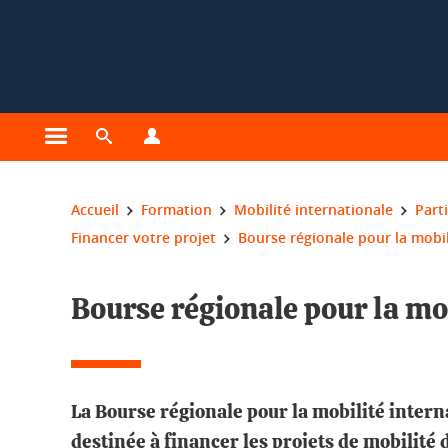
Gestion des cookies
Ouvrir le menu principal
Ouvrir le moteur de recherche
Ouvrir le menu Profils
Vous êtes ici :
Accueil
Formation
Mobilité internationale
Parti
Financer votre projet
Bourse régionale pour la mobil
Bourse régionale pour la mo
La Bourse régionale pour la mobilité intern
destinée à financer les projets de mobilité