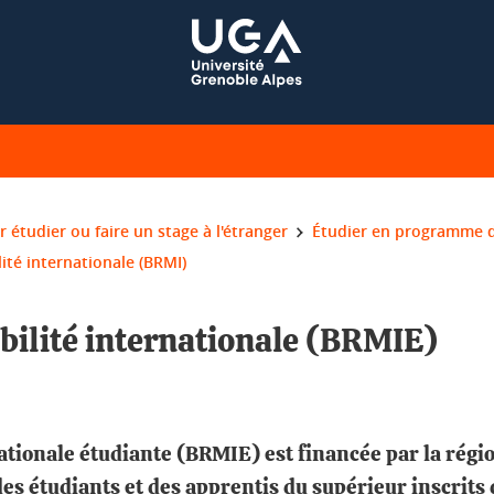
r étudier ou faire un stage à l'étranger
Étudier en programme 
ité internationale (BRMI)
bilité internationale (BRMIE)
ationale étudiante (BRMIE) est financée par la régi
 des étudiants et des apprentis du supérieur inscri