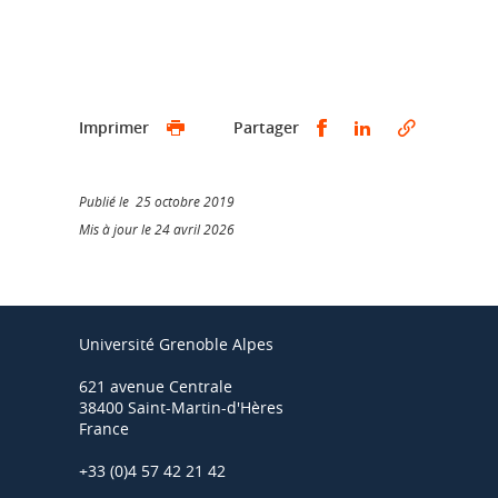
Partager sur Faceb
Partager sur L
Imprimer
Partager
Publié le 25 octobre 2019
Mis à jour le 24 avril 2026
Université Grenoble Alpes
621 avenue Centrale
38400 Saint-Martin-d'Hères
France
+33 (0)4 57 42 21 42