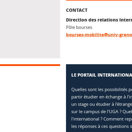
CONTACT
Direction des relations inter
Pôle bourses
bourses-mobilite@univ-grenob
LE PORTAIL INTERNATION
Quelles sont les possibilités 
partir étudier en échange à l'
un stage ou étudier à l'étrang
sur le campus de l'UGA ? Quel
l'international ? Comment rep
les réponses à ces questions su