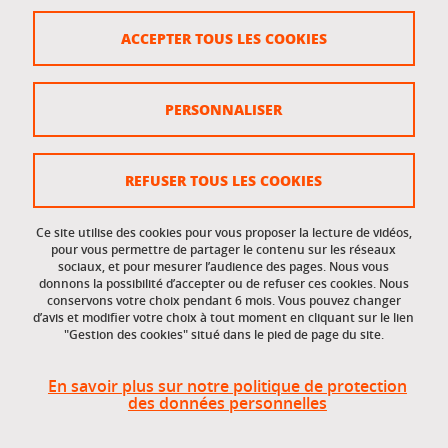
Crédits
ACCEPTER TOUS LES COOKIES
Plan du site
Politique des cookies
PERSONNALISER
Gestion des cookies
Accessibilité : non conforme
REFUSER TOUS LES COOKIES
Ce site utilise des cookies pour vous proposer la lecture de vidéos,
Accès réservés
pour vous permettre de partager le contenu sur les réseaux
sociaux, et pour mesurer l’audience des pages. Nous vous
donnons la possibilité d’accepter ou de refuser ces cookies. Nous
Intranet des étudiants et des personnels
conservons votre choix pendant 6 mois. Vous pouvez changer
d’avis et modifier votre choix à tout moment en cliquant sur le lien
"Gestion des cookies" situé dans le pied de page du site.
En savoir plus sur notre politique de protection
des données personnelles