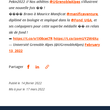
Pekin2022 // Nos athlètes
@UGrenobleAlpes
s'illustrent
une nouvelle fois �� !
���� Bravo à Maurice Manificat
@manificaventure
,
diplômé en biologie et impliqué dans la
@Fond_UGA
, et
ses coéquipiers pour cette superbe médaille �� en relais
ski de fond !
➡️
https://t.co/o1Xl6cet7R
https://t.co/zomUY2W4Xq
— Université Grenoble Alpes (@UGrenobleAlpes)
February
13, 2022
Partager sur Facebook
Partager sur LinkedIn
Partager
Publié le 14 février 2022
Mis à jour le 17 mars 2022