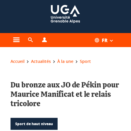
Gestion des cookies
FR
Ouvrir le menu principal
Ouvrir le moteur de recherche
Ouvrir le menu Profils
Vous êtes ici :
Accueil
Actualités
À la une
Sport
Du bronze aux JO de Pékin pour
Maurice Manificat et le relais
tricolore
Sport de haut niveau