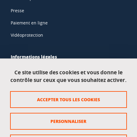
Presse
Paiement en ligne
Vidéoprotection
Informations légales
Mentions légales
Ce site utilise des cookies et vous donne le
contrôle sur ceux que vous souhaitez activer.
Données personnelles
Crédits
ACCEPTER TOUS LES COOKIES
Plan du site
Politique des cookies
PERSONNALISER
Gestion des cookies