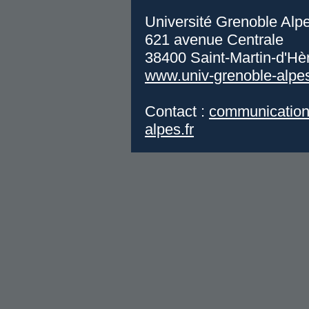
Université Grenoble Alp
621 avenue Centrale
38400 Saint-Martin-d'Hè
www.univ-grenoble-alpes
Contact :
communication
alpes.fr