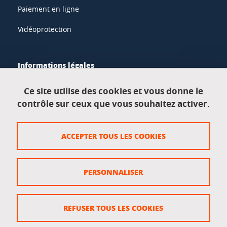
Paiement en ligne
Vidéoprotection
Informations légales
Mentions légales
Ce site utilise des cookies et vous donne le
contrôle sur ceux que vous souhaitez activer.
Données personnelles
Crédits
ACCEPTER TOUS LES COOKIES
Plan du site
Politique des cookies
PERSONNALISER
Gestion des cookies
Accessibilité : non conforme
REFUSER TOUS LES COOKIES