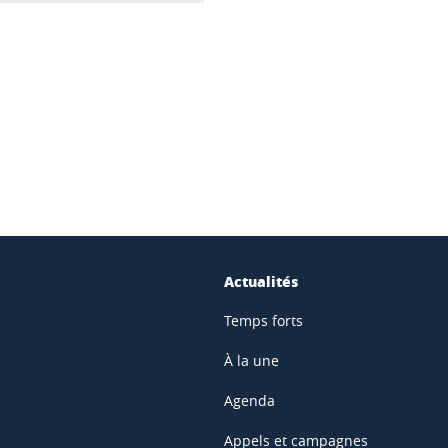
ook
inkedIn
Actualités
Temps forts
À la une
Agenda
Appels et campagnes