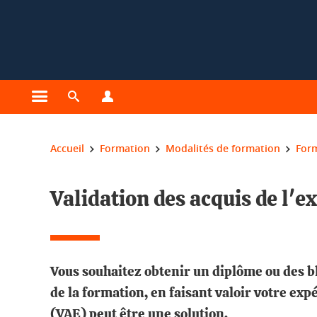
Gestion des cookies
Ouvrir le menu principal
Ouvrir le moteur de recherche
Ouvrir le menu Profils
Vous êtes ici :
Accueil
Formation
Modalités de formation
For
Validation des acquis de l'
Vous souhaitez obtenir un diplôme ou des b
de la formation, en faisant valoir votre exp
(VAE) peut être une solution.