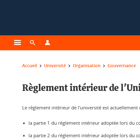
Gestion des cookies
Ouvrir le menu principal
Ouvrir le moteur de recherche
Ouvrir le menu Profils
Vous êtes ici :
Accueil
Université
Organisation
Gouvernance
Règlement intérieur de l'Un
Le règlement intérieur de l'université est actuellement
la partie 1 du règlement intérieur adoptée lors du c
la partie 2 du règlement intérieur adoptée lors du co