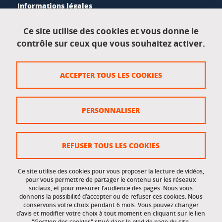
Informations légales
Mentions légales
Ce site utilise des cookies et vous donne le
contrôle sur ceux que vous souhaitez activer.
Données personnelles
Crédits
ACCEPTER TOUS LES COOKIES
Plan du site
Politique des cookies
PERSONNALISER
Gestion des cookies
Accessibilité : non conforme
REFUSER TOUS LES COOKIES
Ce site utilise des cookies pour vous proposer la lecture de vidéos,
Accès réservés
pour vous permettre de partager le contenu sur les réseaux
sociaux, et pour mesurer l’audience des pages. Nous vous
donnons la possibilité d’accepter ou de refuser ces cookies. Nous
Intranet des étudiants et des personnels
conservons votre choix pendant 6 mois. Vous pouvez changer
d’avis et modifier votre choix à tout moment en cliquant sur le lien
"Gestion des cookies" situé dans le pied de page du site.