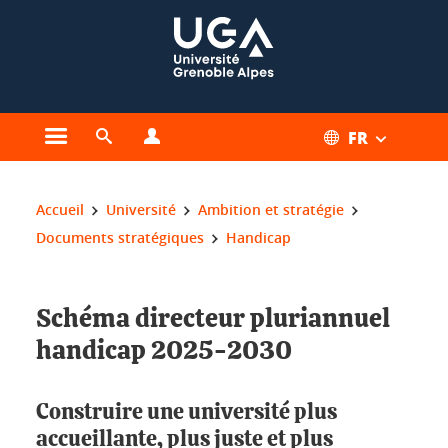
Gestion des cookies
FR
Ouvrir le menu principal
Ouvrir le moteur de recherche
Ouvrir le menu Profils
Vous êtes ici :
Accueil
Université
Ambition et stratégie
Documents stratégiques
Handicap
Schéma directeur pluriannuel
handicap 2025-2030
Construire une université plus
accueillante, plus juste et plus