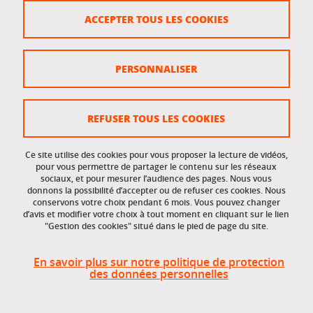
Crédits
ACCEPTER TOUS LES COOKIES
Plan du site
Politique des cookies
PERSONNALISER
Gestion des cookies
Accessibilité : non conforme
REFUSER TOUS LES COOKIES
Ce site utilise des cookies pour vous proposer la lecture de vidéos,
Accès réservés
pour vous permettre de partager le contenu sur les réseaux
sociaux, et pour mesurer l’audience des pages. Nous vous
donnons la possibilité d’accepter ou de refuser ces cookies. Nous
Intranet des étudiants et des personnels
conservons votre choix pendant 6 mois. Vous pouvez changer
d’avis et modifier votre choix à tout moment en cliquant sur le lien
"Gestion des cookies" situé dans le pied de page du site.
En savoir plus sur notre politique de protection
des données personnelles