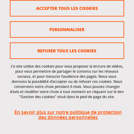
Crédits
ACCEPTER TOUS LES COOKIES
Plan du site
Politique des cookies
PERSONNALISER
Gestion des cookies
Accessibilité : non conforme
REFUSER TOUS LES COOKIES
Ce site utilise des cookies pour vous proposer la lecture de vidéos,
Accès réservés
pour vous permettre de partager le contenu sur les réseaux
sociaux, et pour mesurer l’audience des pages. Nous vous
donnons la possibilité d’accepter ou de refuser ces cookies. Nous
Intranet des étudiants et des personnels
conservons votre choix pendant 6 mois. Vous pouvez changer
d’avis et modifier votre choix à tout moment en cliquant sur le lien
"Gestion des cookies" situé dans le pied de page du site.
En savoir plus sur notre politique de protection
des données personnelles