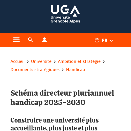
Gestion des cookies
FR
Ouvrir le menu principal
Ouvrir le moteur de recherche
Ouvrir le menu Profils
Vous êtes ici :
Accueil
Université
Ambition et stratégie
Documents stratégiques
Handicap
Schéma directeur pluriannuel
handicap 2025-2030
Construire une université plus
accueillante, plus juste et plus