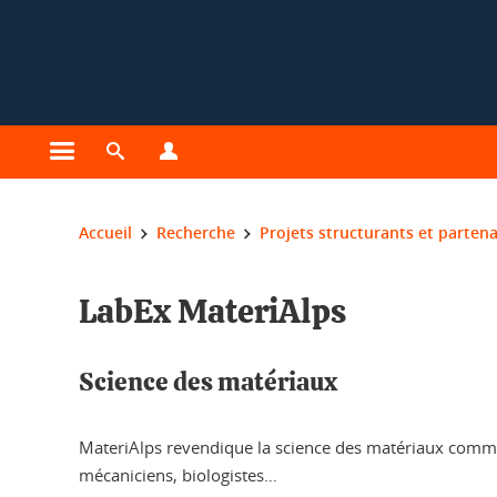
Gestion des cookies
Ouvrir le menu principal
Ouvrir le moteur de recherche
Ouvrir le menu Profils
Vous êtes ici :
Accueil
Recherche
Projets structurants et partena
LabEx MateriAlps
Science des matériaux
MateriAlps revendique la science des matériaux comme u
mécaniciens, biologistes…