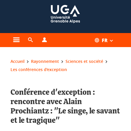
Gestion des cookies
FR
Ouvrir le menu principal
Ouvrir le moteur de recherche
Ouvrir le menu Profils
Vous êtes ici :
Accueil
Rayonnement
Sciences et société
Les conférences d'exception
Conférence d'exception :
rencontre avec Alain
Prochiantz : "Le singe, le savant
et le tragique"