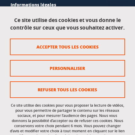
Informations légales
Mentions légales
Ce site utilise des cookies et vous donne le
contrôle sur ceux que vous souhaitez activer.
Données personnelles
Crédits
ACCEPTER TOUS LES COOKIES
Plan du site
Politique des cookies
PERSONNALISER
Gestion des cookies
Accessibilité : non conforme
REFUSER TOUS LES COOKIES
Ce site utilise des cookies pour vous proposer la lecture de vidéos,
Accès réservés
pour vous permettre de partager le contenu sur les réseaux
sociaux, et pour mesurer l’audience des pages. Nous vous
donnons la possibilité d’accepter ou de refuser ces cookies. Nous
Intranet des étudiants et des personnels
conservons votre choix pendant 6 mois. Vous pouvez changer
d’avis et modifier votre choix à tout moment en cliquant sur le lien