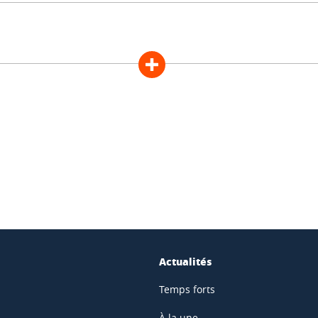
ook
inkedIn
Actualités
Temps forts
À la une