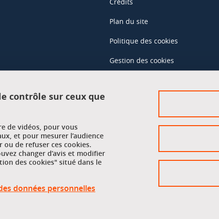
Crédits
Plan du site
Politique des cookies
Gestion des cookies
Accessibilité : non conforme
 le contrôle sur ceux que
Accès réservés
ure de vidéos, pour vous
Intranet des étudiants et des pe
aux, et pour mesurer l’audience
 ou de refuser ces cookies.
vez changer d’avis et modifier
tion des cookies" situé dans le
n des données personnelles