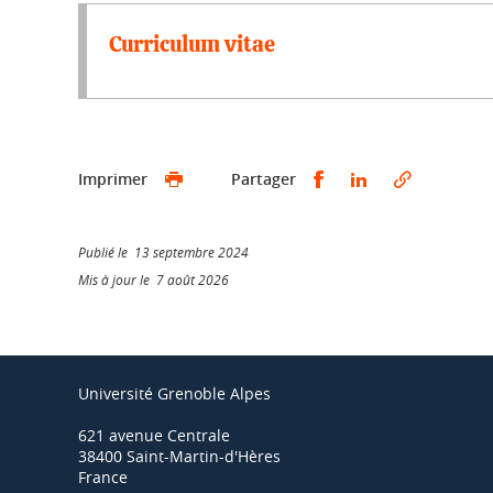
Curriculum vitae
Partager sur Faceb
Partager sur L
Imprimer
Partager
Publié le 13 septembre 2024
Mis à jour le 7 août 2026
Université Grenoble Alpes
621 avenue Centrale
38400 Saint-Martin-d'Hères
France