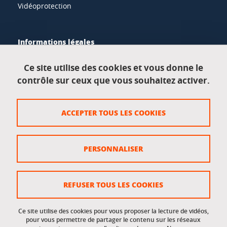
Vidéoprotection
Informations légales
Mentions légales
Ce site utilise des cookies et vous donne le
contrôle sur ceux que vous souhaitez activer.
Données personnelles
Crédits
ACCEPTER TOUS LES COOKIES
Plan du site
Politique des cookies
PERSONNALISER
Gestion des cookies
Accessibilité : non conforme
REFUSER TOUS LES COOKIES
Ce site utilise des cookies pour vous proposer la lecture de vidéos,
Accès réservés
pour vous permettre de partager le contenu sur les réseaux