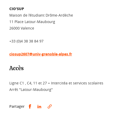
CIO'SUP
Maison de l’étudiant Drôme-Ardèche
11 Place Latour-Maubourg
26000 Valence
+33 (0)4 38 38 84 97
ciosup2607@univ-grenoble-alpes.fr
Accès
Ligne C1 , C4, 11 et 27 + Intercitéa et services scolaires
Arrêt "Latour-Maubourg"
Partager sur Facebook
Partager sur LinkedIn
Partager