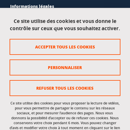
Informations légales
Mentions légales
Ce site utilise des cookies et vous donne le
contrôle sur ceux que vous souhaitez activer.
Données personnelles
Crédits
ACCEPTER TOUS LES COOKIES
Plan du site
Politique des cookies
PERSONNALISER
Gestion des cookies
Accessibilité : non conforme
REFUSER TOUS LES COOKIES
Ce site utilise des cookies pour vous proposer la lecture de vidéos,
Accès réservés
pour vous permettre de partager le contenu sur les réseaux
sociaux, et pour mesurer l’audience des pages. Nous vous
donnons la possibilité d’accepter ou de refuser ces cookies. Nous
Intranet des étudiants et des personnels
conservons votre choix pendant 6 mois. Vous pouvez changer
d’avis et modifier votre choix à tout moment en cliquant sur le lien