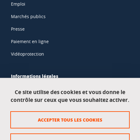
Emploi
Marchés publics
Presse
Paiement en ligne
Vidéoprotection
Informations légales
Mentions légales
Ce site utilise des cookies et vous donne le
contrôle sur ceux que vous souhaitez activer.
Données personnelles
Crédits
ACCEPTER TOUS LES COOKIES
Plan du site
Politique des cookies