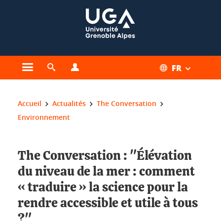
Gestion des cookies
FR
Ouvrir le menu principal
Ouvrir le moteur de recherche
Ouvrir le menu Profils
Vous êtes ici :
Accueil
Actualités
The Conversation
Environnement
The Conversation : "Élévation
du niveau de la mer : comment
« traduire » la science pour la
rendre accessible et utile à tous
?"