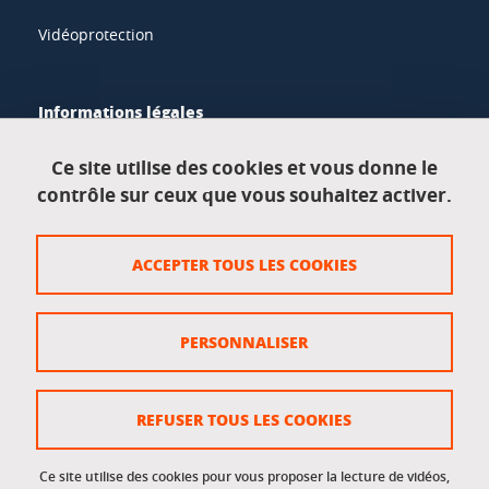
Vidéoprotection
Informations légales
Mentions légales
Ce site utilise des cookies et vous donne le
contrôle sur ceux que vous souhaitez activer.
Données personnelles
Crédits
ACCEPTER TOUS LES COOKIES
Plan du site
Politique des cookies
PERSONNALISER
Gestion des cookies
Accessibilité : non conforme
REFUSER TOUS LES COOKIES
Ce site utilise des cookies pour vous proposer la lecture de vidéos,