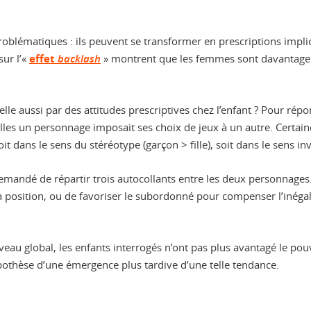
roblématiques : ils peuvent se transformer en prescriptions implici
sur l’«
effet
backlash
» montrent que les femmes sont davantage c
-elle aussi par des attitudes prescriptives chez l’enfant ? Pour ré
es un personnage imposait ses choix de jeux à un autre. Certaines 
it dans le sens du stéréotype (garçon > fille), soit dans le sens inve
emandé de répartir trois autocollants entre les deux personnages. 
osition, ou de favoriser le subordonné pour compenser l’inégalité 
veau global, les enfants interrogés n’ont pas plus avantagé le pou
hypothèse d’une émergence plus tardive d’une telle tendance.