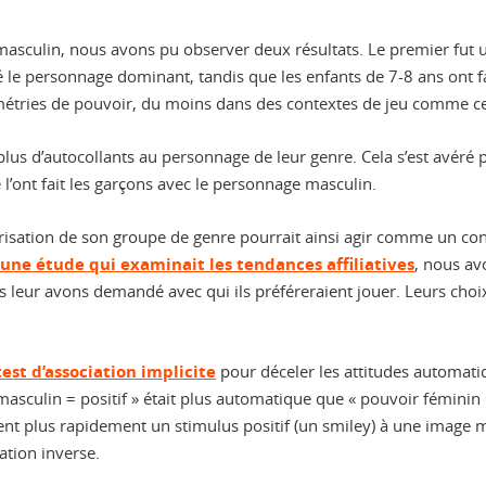
masculin, nous avons pu observer deux résultats. Le premier fut u
égié le personnage dominant, tandis que les enfants de 7-8 ans ont
métries de pouvoir, du moins dans des contextes de jeu comme celu
us d’autocollants au personnage de leur genre. Cela s’est avéré p
l’ont fait les garçons avec le personnage masculin.
alorisation de son groupe de genre pourrait ainsi agir comme un co
une étude qui examinait les tendances affiliatives
, nous av
eur avons demandé avec qui ils préféreraient jouer. Leurs choix 
test d’association implicite
pour déceler les attitudes automati
oir masculin = positif » était plus automatique que « pouvoir féminin 
iaient plus rapidement un stimulus positif (un smiley) à une ima
ation inverse.