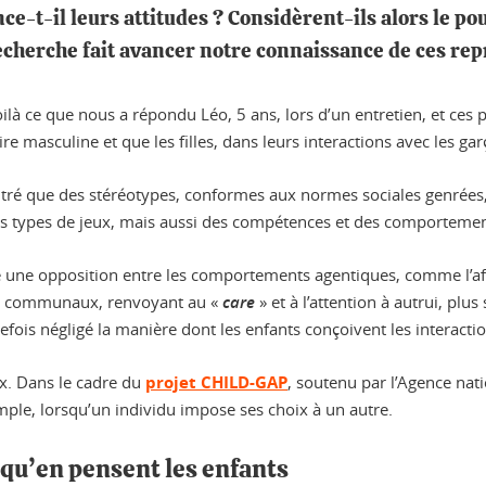
ce-t-il leurs attitudes ? Considèrent-ils alors le 
 recherche fait avancer notre connaissance de ces re
Voilà ce que nous a répondu Léo, 5 ans, lors d’un entretien, et ces 
ire masculine et que les filles, dans leurs interactions avec les gar
tré que des stéréotypes, conformes aux normes sociales genrées
 types de jeux, mais aussi des compétences et des comportement
e une opposition entre les comportements agentiques, comme l’affi
ts communaux, renvoyant au «
care
» et à l’attention à autrui, plu
utefois négligé la manière dont les enfants conçoivent les interacti
ux. Dans le cadre du
projet CHILD-GAP
, soutenu par l’Agence nat
le, lorsqu’un individu impose ses choix à un autre.
 qu’en pensent les enfants