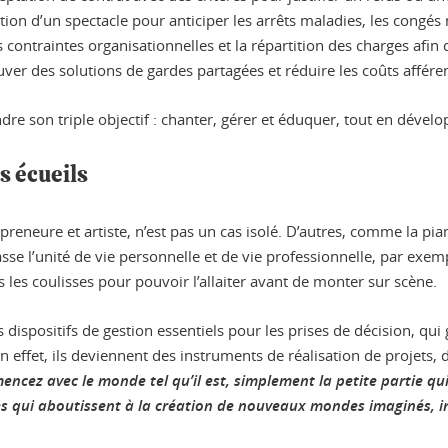
réation d’un spectacle pour anticiper les arrêts maladies, les co
 contraintes organisationnelles et la répartition des charges afin
ver des solutions de gardes partagées et réduire les coûts afféren
ndre son triple objectif : chanter, gérer et éduquer, tout en dévelo
s écueils
reneure et artiste, n’est pas un cas isolé. D’autres, comme la pia
casse l’unité de vie personnelle et de vie professionnelle, par ex
 les coulisses pour pouvoir l’allaiter avant de monter sur scène.
s dispositifs de gestion essentiels pour les prises de décision, q
n effet, ils deviennent des instruments de réalisation de projets,
ncez avec le monde tel qu’il est, simplement la petite partie qui 
ives qui aboutissent à la création de nouveaux mondes imaginés,