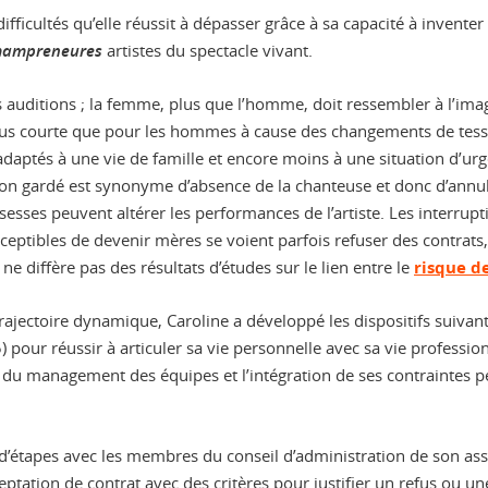
fficultés qu’elle réussit à dépasser grâce à sa capacité à inventer 
ampreneures
artistes du spectacle vivant.
s auditions ; la femme, plus que l’homme, doit ressembler à l’imag
 plus courte que pour les hommes à cause des changements de tessit
adaptés à une vie de famille et encore moins à une situation d’ur
 non gardé est synonyme d’absence de la chanteuse et donc d’annula
sesses peuvent altérer les performances de l’artiste. Les interrup
usceptibles de devenir mères se voient parfois refuser des contrats
 ne diffère pas des résultats d’études sur le lien entre le
risque d
trajectoire dynamique, Caroline a développé les dispositifs suiva
(5) pour réussir à articuler sa vie personnelle avec sa vie professi
 du management des équipes et l’intégration de ses contraintes pe
 d’étapes avec les membres du conseil d’administration de son ass
ceptation de contrat avec des critères pour justifier un refus ou un