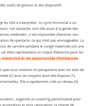
des outils de gestion et des dispositifs
e du rôle à interpréter. Le cycle hormonal a un
ure. Les obstacles sont liés aussi à la garde des
gences médicales ; il est impossible d’amener son
tion de spectacle, ce qui n’est pas envisageable. La
tions de carrière pendant le congé maternité ont une
, car elles représentent un risque d’absence pour les
e maternité et les opportunités d’embauche
.
nts que nous mettons en perspective avec les axes de
onnelle (2) avec les moyens dont elle dispose (1),
rsonnelles. Elle a rapidement créé un réseau (3)
ociation ; organisé un coaching personnalisé pour
e acceptation et ainsi rationaliser sa charge de