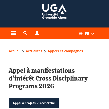
Gestion des cookies
FR
Ouvrir le menu principal
Ouvrir le moteur de recherche
Ouvrir le menu Profils
Vous êtes ici :
Accueil
Actualités
Appels et campagnes
Appel à manifestations
d’intérêt Cross Disciplinary
Programs 2026
Appel à projets
Recherche