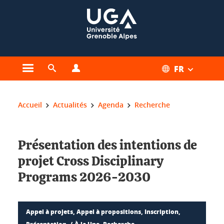
Gestion des cookies
FR
Ouvrir le menu principal
Ouvrir le moteur de recherche
Ouvrir le menu Profils
Vous êtes ici :
Accueil
Actualités
Agenda
Recherche
Présentation des intentions de
projet Cross Disciplinary
Programs 2026-2030
Appel à projets, Appel à propositions, Inscription,