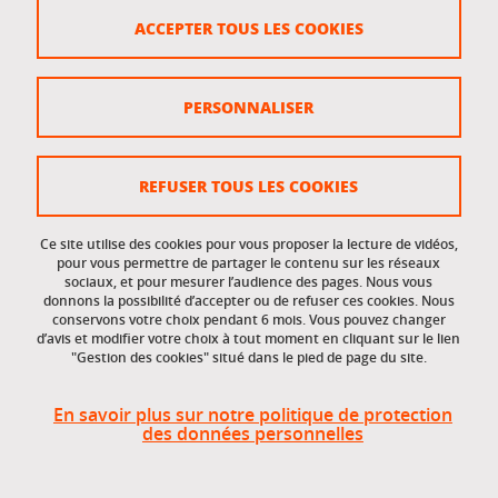
Crédits
ACCEPTER TOUS LES COOKIES
Plan du site
Politique des cookies
PERSONNALISER
Gestion des cookies
Accessibilité : non conforme
REFUSER TOUS LES COOKIES
Ce site utilise des cookies pour vous proposer la lecture de vidéos,
Accès réservés
pour vous permettre de partager le contenu sur les réseaux
sociaux, et pour mesurer l’audience des pages. Nous vous
donnons la possibilité d’accepter ou de refuser ces cookies. Nous
Intranet des étudiants et des personnels
conservons votre choix pendant 6 mois. Vous pouvez changer
d’avis et modifier votre choix à tout moment en cliquant sur le lien
"Gestion des cookies" situé dans le pied de page du site.
En savoir plus sur notre politique de protection
des données personnelles