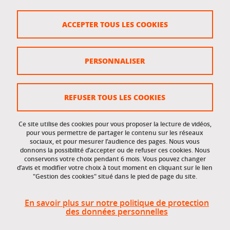
Crédits
ACCEPTER TOUS LES COOKIES
Plan du site
Politique des cookies
PERSONNALISER
Gestion des cookies
Accessibilité : non conforme
REFUSER TOUS LES COOKIES
Ce site utilise des cookies pour vous proposer la lecture de vidéos,
Accès réservés
pour vous permettre de partager le contenu sur les réseaux
sociaux, et pour mesurer l’audience des pages. Nous vous
donnons la possibilité d’accepter ou de refuser ces cookies. Nous
Intranet des étudiants et des personnels
conservons votre choix pendant 6 mois. Vous pouvez changer
d’avis et modifier votre choix à tout moment en cliquant sur le lien
"Gestion des cookies" situé dans le pied de page du site.
En savoir plus sur notre politique de protection
des données personnelles