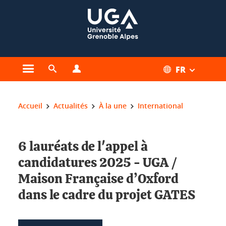
Gestion des cookies
FR
Ouvrir le menu principal
Ouvrir le moteur de recherche
Ouvrir le menu Profils
Vous êtes ici :
Accueil
Actualités
À la une
International
6 lauréats de l'appel à
candidatures 2025 - UGA /
Maison Française d’Oxford
dans le cadre du projet GATES