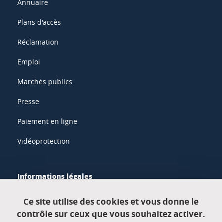
Annuaire
Plans d'accès
Réclamation
Emploi
Marchés publics
Presse
Paiement en ligne
Vidéoprotection
Informations légales
Mentions légales
Ce site utilise des cookies et vous donne le
contrôle sur ceux que vous souhaitez activer.
Données personnelles